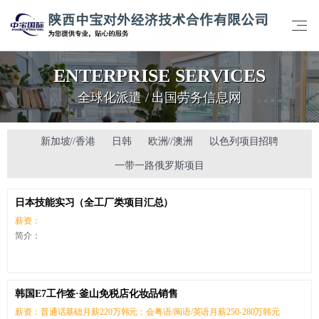
ENTERPRISE SERVICES
全球化派遣 / 出国劳务信息网
新加坡//香港
日韩
欧洲//澳洲
以色列项目招聘
一带一路俄罗斯项目
日本技能实习（全工厂类项目汇总）
薪资：
简介：
韩国E7工作签·釜山免税店化妆品销售
薪资：普通话基础月薪220万韩元；会粤语/闽语/英语月薪250-280万韩元