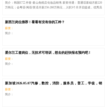
简介：韩国E7工作签·釜山免税店化妆品销售 薪资待遇：普通话基础月薪220
万韩元；会粤语/闽语/英语月薪250-280万韩元，入职3个月开启提成，优秀员
工额外涨薪 1. 岗位概况 韩国本土釜山大型免税店美妆销售，自有稳定中国旅
游团客源，无需自主邀约客户，老客户复购、口碑稳定；工作内容为化妆品及
配套产品讲解、销售、货品整理、客户接待。工作时限3+2+N长期续签，7月
新西兰岗位推荐！看看有没有你的工种？
上旬威海现场面试（7.10-7.15），本次招录12人，男女不限。 2. 工作与食宿
薪资：
每日8小时工作制，月休4-5天；工作日免费提供工
简介：
爱尔兰工签岗位，无技术可培训，想去的赶快报名预约吧！
薪资：
简介：
新加坡2026.05.07汽修，数控，消防，服务员，普工，学徒，销
售，维修
薪资：
简介：