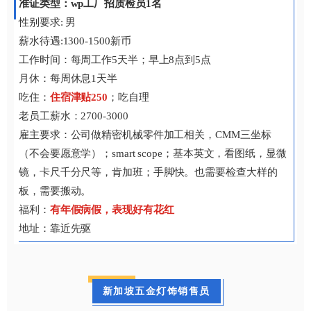
准证类型：wp工厂招质检员1名
性别要求: 男
薪水待遇:1300-1500新币
工作时间：每周工作5天半；早上8点到5点
月休：每周休息1天半
吃住：
住宿津贴250
；吃自理
老员工薪水：2700-3000
雇主要求：公司做精密机械零件加工相关，
CMM三坐标
（不会要愿意学）；smart scope；基本英文，
看图纸，
显微
镜，卡尺千分尺等，
肯加班；手脚快。也需要检查大样的
板，需要搬动。
福利：
有年假病假，表现好有花红
地址：靠近先驱
新加坡五金灯饰销售员