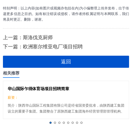
特别声明：以上内容(如有图片或视频亦包括在内)为小编整理上传并发布，出于传
递更多信息之目的。如有标注错误或侵权，请作者持权属证明与本网联系，我们
将及时更正、删除，谢谢。
上一篇：
斯洛伐克厨师
下一篇：
欧洲塞尔维亚电厂项目招聘
返回
相关推荐
华山国际乍得体育场项目招聘简章
薪资：
简介：陕西华山国际工程集团有限公司是经省国资委批准，由陕西建工集团
设立的重要子集团。集团整合了原陕西建工集团海外经营管理部管理机构、
海外资产和海外业务，作为陕西建工集团境外机构和海外业务的归口管理单
位，经营范围包括国际工程承包、进出口贸易、海外地产开发等，是贯彻陕
西省委、省政府“走出去”战略和国家“一带一路”建设的重要平台企业。